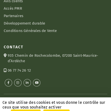
Avis clients
Accès PMR
Partenaires
Développement durable
Conditions Générales de Vente
CONTACT
935 Chemin de Rochecolombe, 07200 Saint-Maurice-
d’Ardèche
06 77 74 26 12
© 2026 Les Villas du Vendoule •
Mentions légales
Ce site utilise des cookies et vous donne le contrôle sur
Site conçu et réalisé par
Zéfyx
ceux que vous souhaitez activer