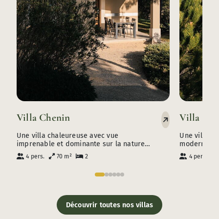
Villa Chenin
Villa Sém
Une villa chaleureuse avec vue
Une villa de
imprenable et dominante sur la nature
moderne, à 
ardéchoise.
naturel et a
4 pers.
70 m²
2
4 pers.
Découvrir toutes nos villas